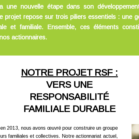
ira une nouvelle étape dans son développemen
 projet repose sur trois piliers essentiels : une g
ale et familiale. Ensemble, ces éléments const
nos actionnaires.
NOTRE PROJET RSF :
VERS UNE
RESPONSABILITÉ
FAMILIALE DURABLE
e en 2013, nous avons œuvré pour construire un groupe
urs familiales et collectives. Notre actionnariat actuel,